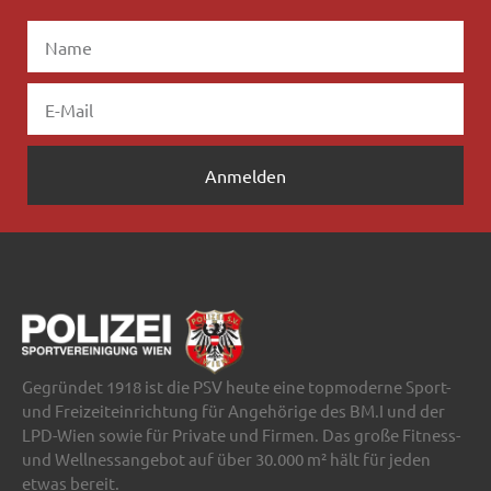
Anmelden
Gegründet 1918 ist die PSV heute eine topmoderne Sport-
und Freizeiteinrichtung für Angehörige des BM.I und der
LPD-Wien sowie für Private und Firmen. Das große Fitness-
und Wellnessangebot auf über 30.000 m² hält für jeden
etwas bereit.